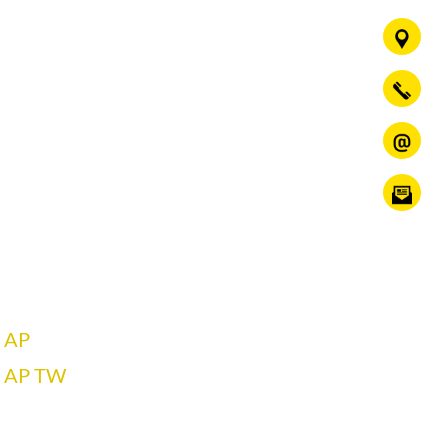
 AP
o AP TW