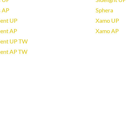
s AP
Sphera
ient UP
Xamo UP
ient AP
Xamo AP
ient UP TW
ient AP TW