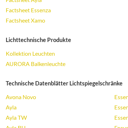
Factsheet Essenza
Factsheet Xamo
Lichttechnische Produkte
Kollektion Leuchten
AURORA Balkenleuchte
Technische Datenblätter Lichtspiegelschränke
Avona Novo
Esse
Ayla
Esse
Ayla TW
Esse
Ayla BU
Focu