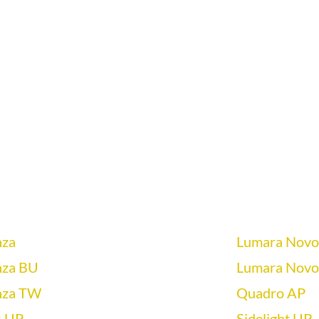
nza
Lumara Novo
nza BU
Lumara Nov
nza TW
Quadro AP
s UP
Sidelight UP