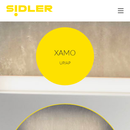
XAMO
UP/AP