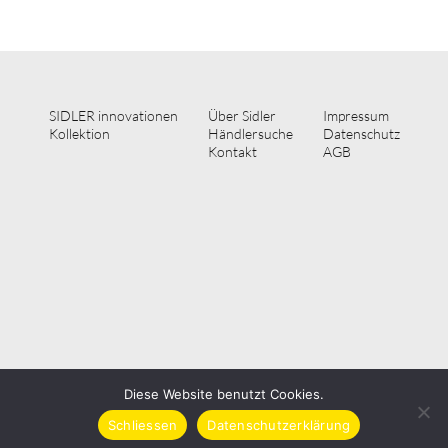
SIDLER innovationen
Über Sidler
Impressum
Kollektion
Händlersuche
Datenschutz
Kontakt
AGB
Diese Website benutzt Cookies.
SIDLER Metallwaren AG | Hofstrasse 42, CH-8590 Romanshorn | Telefon:
Schliessen
Datenschutzerklärung
+41 (0) 71 466 90 10 | E-Mail: info@sidler.swiss