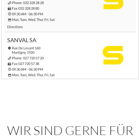
Phone:
032 328 28 28
Fax:032 328 28 80
09:30 AM - 06:30 PM
Mon, Tues, Wed, Thur, Fri, Sat
Directions
SANVAL SA
Rue De Levant 160
Martigny, 1920
Phone:
027 720 57 20
Fax:027 720 57 38
09:30 AM - 06:30 PM
Mon, Tues, Wed, Thur, Fri, Sat
Directions
ASD CONCEPT SA
Route De L'Areuse 8
Cortaillod, 2016
Phone:
032 842 15 00
Fax:032 842 15 01
WIR SIND GERNE FÜR
09:30 AM - 06:30 PM
Mon, Tues, Wed, Thur, Fri, Sat
Directions