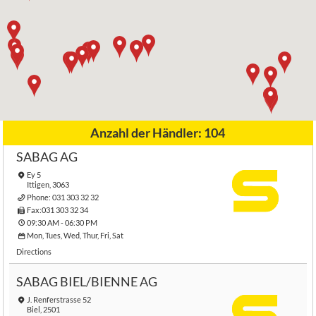
Anzahl der Händler:
104
SABAG AG
Ey 5
Ittigen, 3063
Phone:
031 303 32 32
Fax:031 303 32 34
09:30 AM - 06:30 PM
Mon, Tues, Wed, Thur, Fri, Sat
Directions
SABAG BIEL/BIENNE AG
J. Renferstrasse 52
Biel, 2501