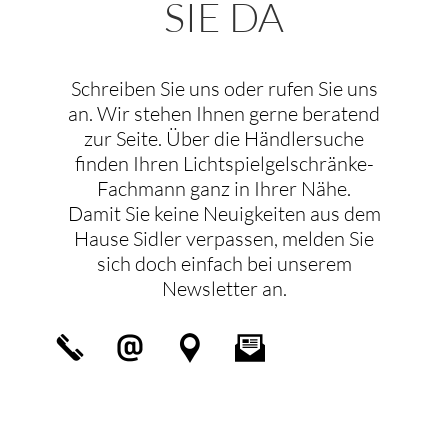
SIE DA
BADELEMENT AG
Buchenstrasse 6
Riedholz, 4533
Schreiben Sie uns oder rufen Sie uns
Phone:
032 621 11 31
an. Wir stehen Ihnen gerne beratend
Fax:032 621 11 32
09:30 AM - 06:30 PM
zur Seite. Über die Händlersuche
Mon, Tues, Wed, Thur, Fri, Sat
finden Ihren Lichtspielgelschränke-
Directions
Fachmann ganz in Ihrer Nähe.
BADINO
Damit Sie keine Neuigkeiten aus dem
Hause Sidler verpassen, melden Sie
Kasernenpl. 2
Luzern, 6003
sich doch einfach bei unserem
Phone:
0412401230
Newsletter an.
09:30 AM - 06:30 PM
Mon, Tues, Wed, Thur, Fri, Sat, Sun
Directions
BRINGHEN AG
Warpelstrasse 9
Düdingen, 3186
Phone:
026 492 52 00
Fax:026 492 52 09