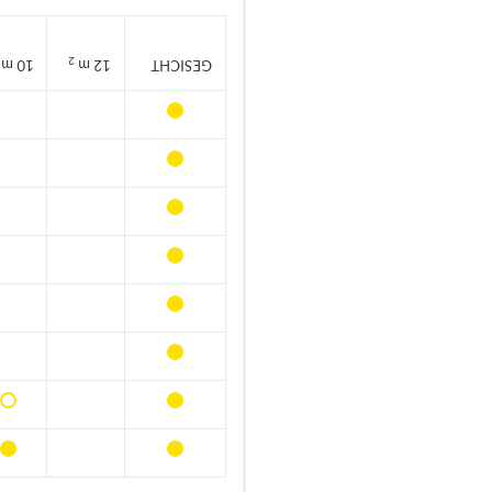
2
10 m
12 m
GESICHT