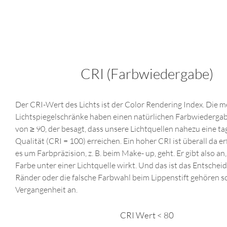
CRI (Farbwiedergabe)
Der CRI-Wert des Lichts ist der Color Rendering Index. Die m
Lichtspiegelschränke haben einen natürlichen Farbwiederga
von ≥ 90, der besagt, dass unsere Lichtquellen nahezu eine ta
Qualität (CRI = 100) erreichen. Ein hoher CRI ist überall da er
es um Farbpräzision, z. B. beim Make- up, geht. Er gibt also an,
Farbe unter einer Lichtquelle wirkt. Und das ist das Entsche
Ränder oder die falsche Farbwahl beim Lippenstift gehören s
Vergangenheit an.
CRI Wert < 80