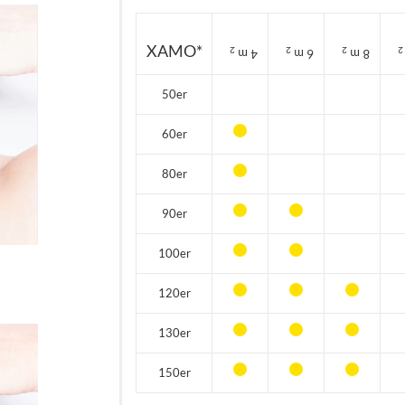
XAMO*
2
2
2
2
4 m
6 m
8 m
50er
60er
80er
90er
100er
120er
130er
150er