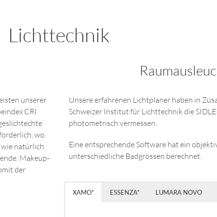
Lichttechnik
Raumausleuc
eisten unserer
Unsere erfahrenen Lichtplaner haben in Zu
beindex CRI
Schweizer Institut für Lichttechnik die SIDL
geslichtechte
photometrisch vermessen.
forderlich, wo
Eine entsprechende Software hat ein objektiv
 wie natürlich
unterschiedliche Badgrössen berechnet.
idende. Makeup-
omit der
XAMO*
ESSENZA*
LUMARA NOVO