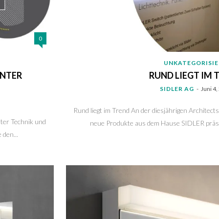
0
UNKATEGORISI
ANTER
RUND LIEGT IM 
SIDLER AG
-
Juni 4
Rund liegt im Trend An der diesjährigen Architec
ter Technik und
neue Produkte aus dem Hause SIDLER präse
den...