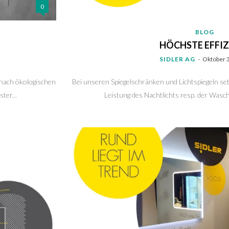
0
BLOG
HÖCHSTE EFFIZ
SIDLER AG
-
Oktober 
 nach ökologischen
Bei unseren Spiegelschränken und Lichtspiegeln set
ter...
Leistung des Nachtlichts resp. der Wasch