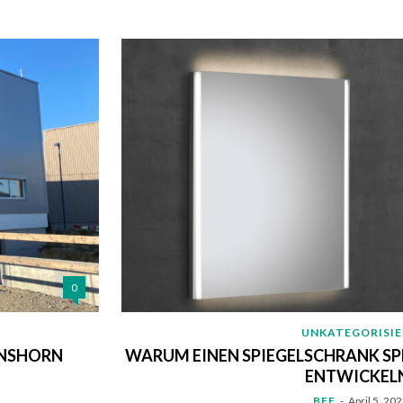
0
UNKATEGORISI
ANSHORN
WARUM EINEN SPIEGELSCHRANK SPE
ENTWICKEL
BFE
-
April 5, 20