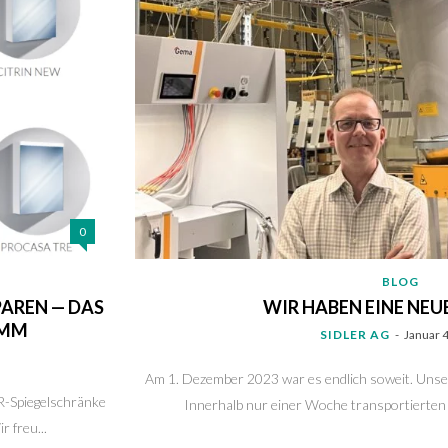
0
BLOG
AREN — DAS
WIR HABEN EINE NEU
AMM
SIDLER AG
-
Januar 
Am 1. Dezember 2023 war es endlich soweit. Unse
ER-Spiegelschränke
Innerhalb nur einer Woche transportierten w
 freu...