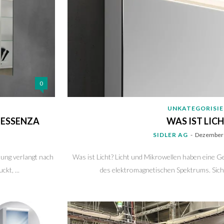
0
UNKATEGORISI
 ESSENZA
WAS IST LIC
SIDLER AG
-
Dezember 
ung verlangt nach
Was ist Licht? Licht und Mikrowellen haben eine G
kt, ...
des elektromagnetischen Spektrums. Sichtb