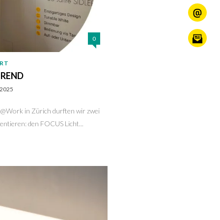
0
ERT
TREND
, 2025
ts@Work in Zürich durften wir zwei
ntieren: den FOCUS Licht...