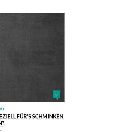
0
ERT
ZIELL FÜR’S SCHMINKEN
N?
22