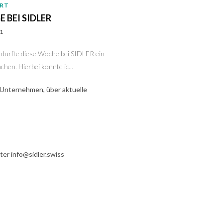
ERT
 BEI SIDLER
21
ch durfte diese Woche bei SIDLER ein
hen. Hierbei konnte ic...
r Unternehmen, über aktuelle
er info@sidler.swiss