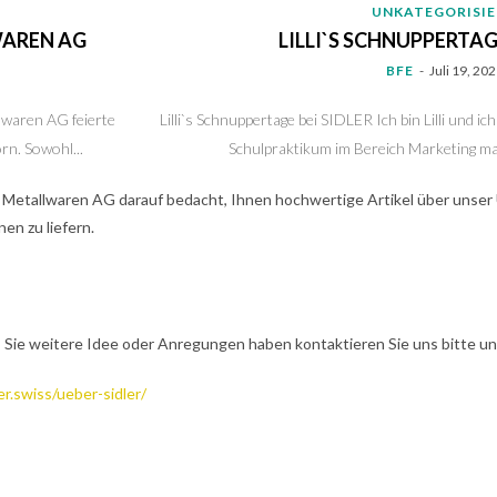
UNKATEGORISI
WAREN AG
LILLI`S SCHNUPPERTAGE
BFE
-
Juli 19, 20
waren AG feierte
Lilli`s Schnuppertage bei SIDLER Ich bin Lilli und i
n. Sowohl...
Schulpraktikum im Bereich Marketing mac
er Metallwaren AG darauf bedacht, Ihnen hochwertige Artikel über unse
en zu liefern.
 Sie weitere Idee oder Anregungen haben kontaktieren Sie uns bitte unt
r.swiss/ueber-sidler/