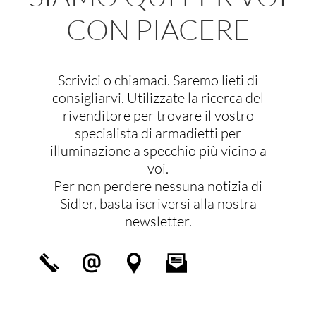
Indicazioni
CON PIACERE
BADELEMENT AG
Buchenstrasse 6
Riedholz, 4533
Scrivici o chiamaci. Saremo lieti di
Telefono:
032 621 11 31
consigliarvi. Utilizzate la ricerca del
Fax:032 621 11 32
09:30 AM - 06:30 PM
rivenditore per trovare il vostro
Mon, Tues, Wed, Thur, Fri, Sat
specialista di armadietti per
Indicazioni
illuminazione a specchio più vicino a
BADINO
voi.
Per non perdere nessuna notizia di
Kasernenpl. 2
Luzern, 6003
Sidler, basta iscriversi alla nostra
Telefono:
0412401230
newsletter.
09:30 AM - 06:30 PM
Mon, Tues, Wed, Thur, Fri, Sat, Sun
Indicazioni
BRINGHEN AG
Warpelstrasse 9
Düdingen, 3186