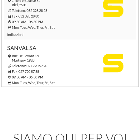
J. Renferstrasse 52
Biel, 2501
Telefono:
032 328 28 28
Fax:032 328 28 80
09:30 AM - 06:30 PM
Mon, Tues, Wed, Thur, Fri, Sat
Indicazioni
SANVAL SA
Rue De Levant 160
Martigny, 1920
Telefono:
027 720 57 20
Fax:027 720 57 38
09:30 AM - 06:30 PM
Mon, Tues, Wed, Thur, Fri, Sat
Indicazioni
ASD CONCEPT SA
Route De L'Areuse 8
Cortaillod, 2016
Telefono:
032 842 15 00
Fax:032 842 15 01
09:30 AM - 06:30 PM
SIAMO QUI PER VOI
Mon, Tues, Wed, Thur, Fri, Sat