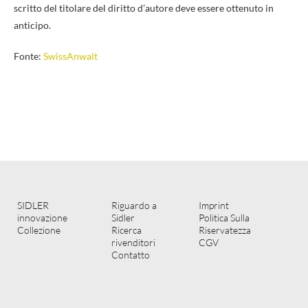
scritto del titolare del diritto d’autore deve essere ottenuto in
anticipo.
Fonte:
SwissAnwalt
SIDLER
Riguardo a
Imprint
innovazione
Sidler
Politica Sulla
Collezione
Ricerca
Riservatezza
rivenditori
CGV
Contatto