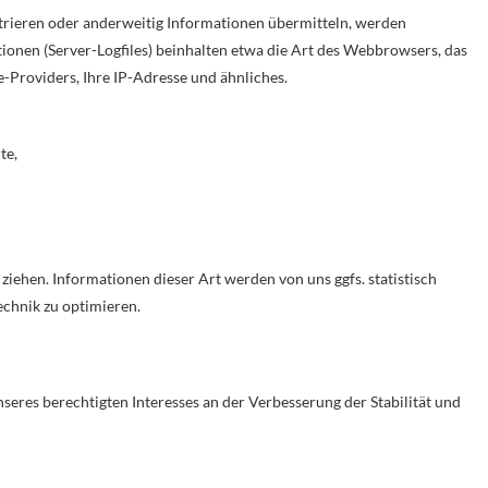
istrieren oder anderweitig Informationen übermitteln, werden
ionen (Server-Logfiles) beinhalten etwa die Art des Webbrowsers, das
Providers, Ihre IP-Adresse und ähnliches.
te,
iehen. Informationen dieser Art werden von uns ggfs. statistisch
echnik zu optimieren.
nseres berechtigten Interesses an der Verbesserung der Stabilität und