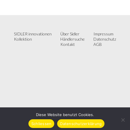
SIDLER innovationen
Über Sidler
Impressum
Kollektion
Händlersuche
Datenschutz
Kontakt
AGB
Diese Website benutzt Cookies.
SIDLER Metallwaren AG | Hofstrasse 42, CH-8590 Romanshorn | Telefon:
Schliessen
Datenschutzerklärung
+41 (0) 71 466 90 10 | E-Mail: info@sidler.swiss