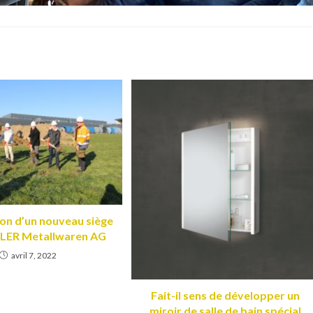
on d’un nouveau siège
IDLER Metallwaren AG
avril 7, 2022
Fait-il sens de développer un
miroir de salle de bain spécial