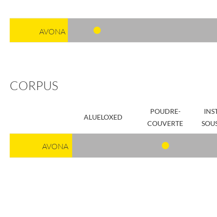
AVONA
CORPUS
POUDRE-
INS
ALUELOXED
COUVERTE
SOUS
AVONA