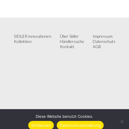
SIDLER innovationen
Über Sidler
Impressum
Kollektion
Händlersuche
Datenschutz
Kontakt
AGB
Diese Website benutzt Cookies.
SIDLER Metallwaren AG | Hofstrasse 42, CH-8590 Romanshorn | Telefon:
Schliessen
Datenschutzerklärung
+41 (0) 71 466 90 10 | E-Mail: info@sidler.swiss